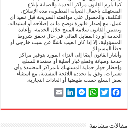
كما يلزم القانون مراكز الخدمة والصيانة بإبلاغ
المستهلك بأعمال الصيانة المطلوبة، مدة الإصلاح،
التكلفة، والحصول على موافقته الصريحة قبل تنفيذ أي
عمل، مع إصدار فاتورة توضح ما تم إصلاحه أو استبداله.
ويضمن القانون سلامة المنتج خلال الخدمة، وإعادة
الخدمة أو رد المقابل المالي في حال تحقق شروط
المسؤولية، إلا إذا كان العيب ناشئًا عن سبب خارجي أو
خطأ المستهلك.
وأشار القانون أيضًا إلى التزام المورد بتوفير مراكز
خدمة وصيانة وقطع غيار أصلية أو معتمدة للسلع،
وإخطار جهاز حماية المستهلك بالمراكز المعتمدة وأي
تغييرات، وفق ما تحدده اللائحة التنفيذية، مع استثناء
بعض السلع حسب طبيعتها أو العادات التجارية.
E
Li
M
W
T
Fa
m
nk
es
ha
wi
ce
ail
ed
se
ts
tte
bo
In
ng
A
r
ok
مقالات مشابهة