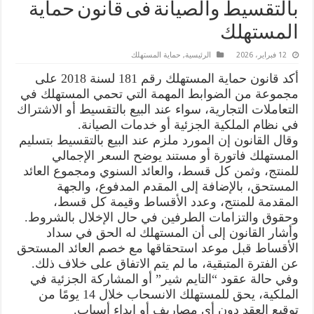
بالتقسيط والصيانة فى قانون حماية
المستهلك
12 فبراير، 2026
الرئيسية
,
حماية المستهلك
أكد قانون حماية المستهلك رقم 181 لسنة 2018 على
مجموعة من الضوابط المهمة التي تحمي المستهلك في
التعاملات التجارية، سواء عند البيع بالتقسيط أو الاشتراك
في نظام الملكية الجزئية أو خدمات الصيانة.
وقال القانون إن المورد ملزم عند البيع بالتقسيط بتسليم
المستهلك فاتورة أو مستند يوضح السعر الإجمالي
للمنتج، وثمن كل قسط، والعائد السنوي ومجموع العائد
المستحق، بالإضافة إلى المقدم المدفوع، والجهة
المقدمة للمنتج، وعدد الأقساط وقيمة كل قسط،
وحقوق والتزامات الطرفين في حال الإخلال بالشروط.
وأشار القانون إلى أن المستهلك له الحق في سداد
الأقساط قبل موعد استحقاقها مع خصم العائد المستحق
عن الفترة المتبقية، ما لم يتم الاتفاق على خلاف ذلك.
وفي حالة عقود “التايم شير” أو المشاركة الجزئية في
الملكية، يحق للمستهلك الانسحاب خلال 14 يومًا من
توقيع العقد دون أي مصاريف أو إبداء أسباب.