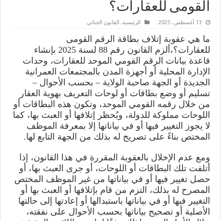
القومى للعقارات؟
13 أغسطس، 2025
الرئيسية
,
القانون الجنائي
ما هي عقوبة إتلاف بطاقة الرقم القومى
للعقارات؟،ألزم القانون رقم 88 لسنة 2025 بإنشاء
قاعدة بيانات الرقم القومي الموحد للعقارات، وحدات
الإدارة المحلية أو أجهزة المدن بالمجتمعات العمرانية
الجديدة أو الجهة صاحبة الولاية – بحسب الأحوال –
تسليم أو وضع بطاقات أو لوحات التعريف بهوية العقار
من خلال رقمه القومي الموحد، وتكون هذه البطاقات أو
اللوحات مملوكة للدولة، ويُحظر إتلافها أو العبث بها، كما
لا يجوز التغيير فيها أو في بياناتها إلا بمعرفة الموظف
المختص بناءً على تصريح له بذلك من الجهة التابع لها.
ومع عدم الإخلال بالعقوبة المقررة في هذا القانون، إذا
أتلفت تلك البطاقات أو اللوحات، أو جرى العبث بها، أو
حصل تغيير فيها أو في بياناتها من غير الموظف المختص
المصرح له بذلك، التزم من قام بإتلافها أو العبث بها أو
التغيير فيها أو في بياناتها باستبدالها أو إعادتها إلى حالتها
الأصلية أو تصحيح بياناتها بحسب الأحوال على نفقته،