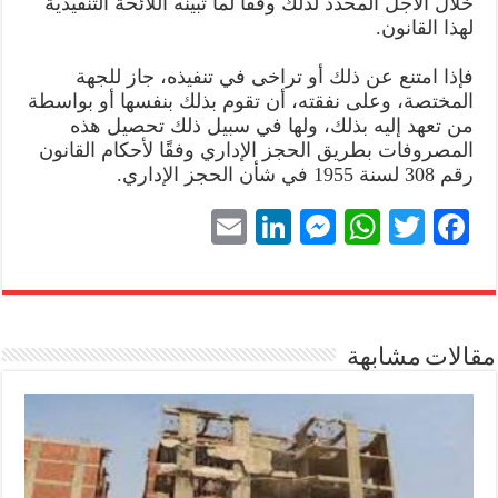
خلال الأجل المحدد لذلك وفقًا لما تبينه اللائحة التنفيذية
لهذا القانون.
فإذا امتنع عن ذلك أو تراخى في تنفيذه، جاز للجهة
المختصة، وعلى نفقته، أن تقوم بذلك بنفسها أو بواسطة
من تعهد إليه بذلك، ولها في سبيل ذلك تحصيل هذه
المصروفات بطريق الحجز الإداري وفقًا لأحكام القانون
رقم 308 لسنة 1955 في شأن الحجز الإداري.
E
Li
M
W
T
Fa
m
nk
es
ha
wi
ce
ail
ed
se
ts
tte
bo
In
ng
A
r
ok
مقالات مشابهة
er
pp