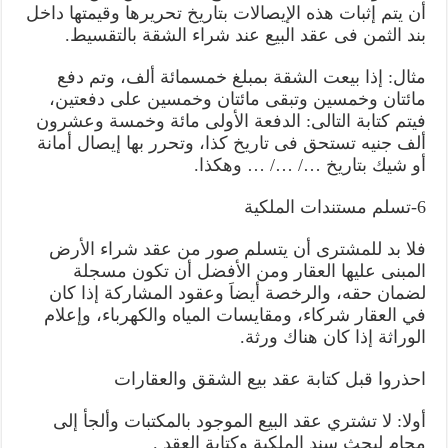
أن يتم إثبات هذه الإيصالات بتاريخ تحريرها وقيمتها داخل
بند الثمن فى عقد البيع عند شراء الشقة بالتقسيط.
مثال: إذا بيعت الشقة بمبلغ خمسمائة ألف، وتم دفع
مائتان وخمسين وتبقى مائتان وخمسين على دفعتين،
فيتم كتابة التالى: الدفعة الأولى مائة وخمسة وعشرون
ألف جنيه تستحق فى تاريخ كذا، وتحرر بها إيصال أمانة
أو شيك بتاريخ …/ …/ … وهكذا.
6-تسلم مستندات الملكية
فلا بد للمشترى أن يتسلم صور من عقد شراء الأرض
المبنى عليها العقار ومن الأفضل أن تكون مسجلة
لضمان حقه، والرخصة أيضاَ وعقود المشاركة إذا كان
في العقار شركاء، ومقايسات المياه والكهرباء، وإعلام
الوراثة إذا كان هناك ورثة.
احذروا قبل كتابة عقد بيع الشقق والعقارات
أولا: لا تشتري عقد البيع الموجود بالمكتبات وألجأ إلى
محام لبحث سند الملكية وكتابة العقد .