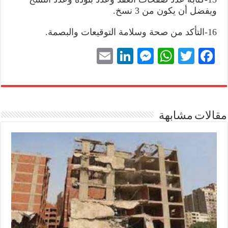
ويفضل أن يكون من 3 نسخ.
16-التأكد من صحة وسلامة التوقيعات والبصمة.
E
Li
M
W
T
Fa
m
nk
es
ha
wi
ce
ail
ed
se
ts
tte
bo
In
ng
A
r
ok
مقالات مشابهة
er
pp