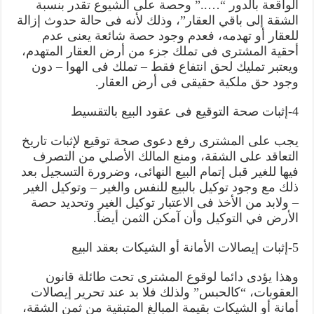
الواقعة بالدور “…..” وحصة على الشيوع تقدر بنسبة
الشقة إلى باقي العقار”، وذلك لأنه فى حالة حدوث إزالة
للعقار أو تهدمه، فعدم وجود حصة شائعة يعنى عدم
أحقية المشترى فى تملك جزء من أرض العقار المتهدم،
ويعتبر تمليك لحق انتفاع فقط – تملك فى الهوا – دون
وجود حق ملكية حقيقى فى أرض العقار.
4-إثبات صحة التوقيع فى عقود البيع بالتقسيط
يجب على المشترى رفع دعوى صحة توقيع لإثبات تاريخ
التعاقد على الشقة، ومنع المالك الأصلي من التصرف
فيها للغير قبل إتمام البيع النهائى، وضرورة التسجيل بعد
ذلك مع وجود توكيل بالبيع للنفس والغير – وتوكيل الغير
– ولابد من الأخذ فى الاعتبار توكيل الغير وتحديد حصة
الأرض في التوكيل وأن آمكن الثمن أيضاَ.
5-إثبات إيصالات الأمانة أو الشيكات بعقد البيع
وهذا يؤدى دائما لوقوع المشترى تحت طائلة قانون
العقوبات، “كالحبس” ولذلك فلا بد عند تحرير إيصالات
أمانة أو الشيكات بقيمة المبالغ المتبقية من ثمن الشقة،