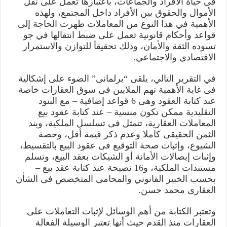
فى حياة الأفراد والجماعات، باعتبارها تعمل على نقل
الأموال والحقوق بين الأفراد داخل المجتمع، ولهذه
الأهمية في هذا النوع من المعاملات ظهرت الحاجة إلى
قواعد وأحكام قانونية تعمل على ضبط انتقالها في جو
تسوده الثقة والأمان، وذلك تحقيقاَ للتوازن والاستمرار
الاقتصادي والاجتماعي.
في التقرير التالي، يلقى “برلمانى” الضوء على إشكالية
فى غاية الأهمية تهم الملايين فى سوق العقارات خاصة
عند كتابة العقود وهى 6 قواعد إضافية – مع البنود
التقليدية ممكن تكون منسية – عند كتابة عقود بيع
المعاملات العقارية، تتمثل فى تسلسل الملكية، وبند
الثمن الحقيقى كاملا وعدم ذكر قيمة أقل، وحصة
الشيوع، وإثبات صحة التوقيع فى عقود البيع بالتقسيط،
وإثبات إيصالات الأمانة أو الشيكات بعقد البيع، وتسلم
مستندات الملكية، و16 نصيحة عند كتابة عقد بيع –
بحسب الخبير القانوني والمحامى المتخصص فى الشأن
العقارى محمد حسن.
وتعتبر الكتابة من أهم الوسائل لإثبات التعاملات على
العقارات منذ القدم حيث أنها تعتبر الوسيلة الفعالة