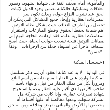
والمأمونة، أمام ضعف الثقة فى شهادة الشهود، وتطور
العلاقات وتشابكها، فالكتابة تضمن وجود الدليل لإثبات
الحق عند نشوب النزاع حوله، وبذلك تكون سر
التصرفات العقارية وإيجاد جميع المشاكل التى يمكن أن
تحصل بين أطراف التعاقد، حيث يشكل نظام التوثيق
أهم ضمانة لحفظ الحقوق وقطع المنازعات واستقرار
المعاملات العقارية لذلك، فقد ازدادت الحاجة اليوم إلى
ضمانات التوثيق نتيجة تشعب جوانب الحياة، حيث أصبح
المتعاقد عاجزا عن استيفاء جملة من الإجراءات – وفقا
لـ”حسن”.
1-تسلسل الملكية
فى البداية – لا بد عند كتابة العقود أن يتم ذكر تسلسل
الملكية الواردة على العقار المبيع بداية من أسم البائع
ومروراً بكل من تملك العقار من قبل، وانتهاء باسم
صاحب الأرض الذي أقيم عليه العقار وعمليا استخرج
شهادة تصرفات عقارية، وإذا كانت من شركة هل
الشركة سجلت ومعها مخالصة أم عليها أقساط أم
مخصص لها الأرض والمباني بقرض وخلافه ومن له حق