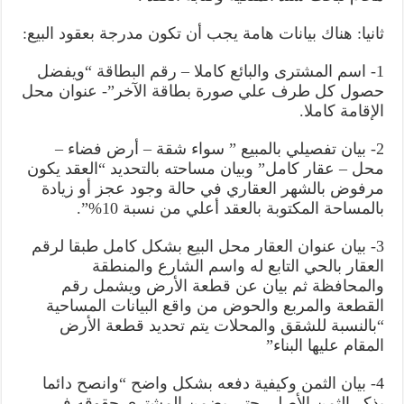
ثانيا: هناك بيانات هامة يجب أن تكون مدرجة بعقود البيع:
1- اسم المشترى والبائع كاملا – رقم البطاقة “ويفضل
حصول كل طرف علي صورة بطاقة الآخر”- عنوان محل
الإقامة كاملا.
2- بيان تفصيلي بالمبيع ” سواء شقة – أرض فضاء –
محل – عقار كامل” وبيان مساحته بالتحديد “العقد يكون
مرفوض بالشهر العقاري في حالة وجود عجز أو زيادة
بالمساحة المكتوبة بالعقد أعلي من نسبة 10%”.
3- بيان عنوان العقار محل البيع بشكل كامل طبقا لرقم
العقار بالحي التابع له واسم الشارع والمنطقة
والمحافظة ثم بيان عن قطعة الأرض ويشمل رقم
القطعة والمربع والحوض من واقع البيانات المساحية
“بالنسبة للشقق والمحلات يتم تحديد قطعة الأرض
المقام عليها البناء”
4- بيان الثمن وكيفية دفعه بشكل واضح “وانصح دائما
بذكر الثمن الأصلي حتي يضمن المشترى حقوقه في