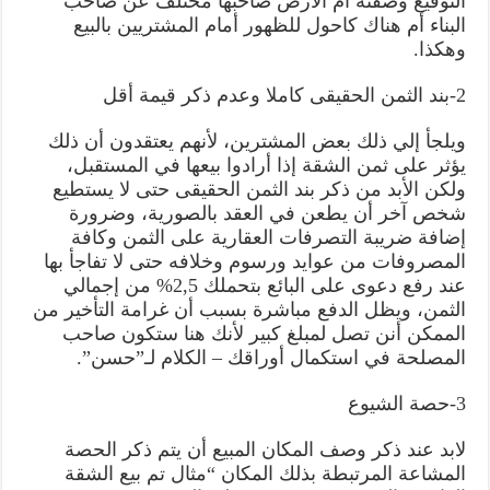
التوقيع وصفته أم الأرض صاحبها مختلف عن صاحب
البناء أم هناك كاحول للظهور أمام المشتريين بالبيع
وهكذا.
2-بند الثمن الحقيقى كاملا وعدم ذكر قيمة أقل
ويلجأ إلي ذلك بعض المشترين، لأنهم يعتقدون أن ذلك
يؤثر على ثمن الشقة إذا أرادوا بيعها في المستقبل،
ولكن الأبد من ذكر بند الثمن الحقيقى حتى لا يستطيع
شخص آخر أن يطعن في العقد بالصورية، وضرورة
إضافة ضريبة التصرفات العقارية على الثمن وكافة
المصروفات من عوايد ورسوم وخلافه حتى لا تفاجأ بها
عند رفع دعوى على البائع بتحملك 2,5% من إجمالي
الثمن، ويظل الدفع مباشرة بسبب أن غرامة التأخير من
الممكن أنن تصل لمبلغ كبير لأنك هنا ستكون صاحب
المصلحة في استكمال أوراقك – الكلام لـ”حسن”.
3-حصة الشيوع
لابد عند ذكر وصف المكان المبيع أن يتم ذكر الحصة
المشاعة المرتبطة بذلك المكان “مثال تم بيع الشقة