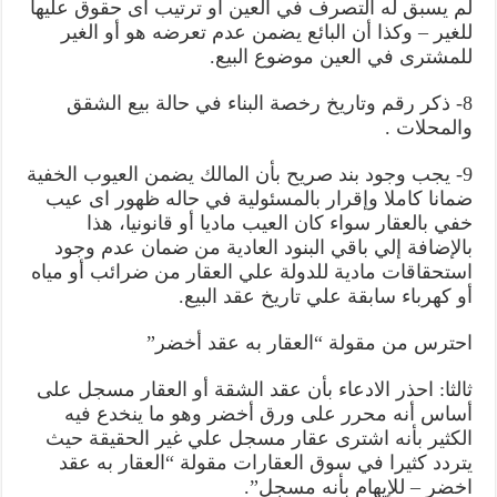
لم يسبق له التصرف في العين أو ترتيب أى حقوق عليها
للغير – وكذا أن البائع يضمن عدم تعرضه هو أو الغير
للمشترى في العين موضوع البيع.
8- ذكر رقم وتاريخ رخصة البناء في حالة بيع الشقق
والمحلات .
9- يجب وجود بند صريح بأن المالك يضمن العيوب الخفية
ضمانا كاملا وإقرار بالمسئولية في حاله ظهور اى عيب
خفي بالعقار سواء كان العيب ماديا أو قانونيا، هذا
بالإضافة إلي باقي البنود العادية من ضمان عدم وجود
استحقاقات مادية للدولة علي العقار من ضرائب أو مياه
أو كهرباء سابقة علي تاريخ عقد البيع.
احترس من مقولة “العقار به عقد أخضر”
ثالثا: احذر الادعاء بأن عقد الشقة أو العقار مسجل على
أساس أنه محرر على ورق أخضر وهو ما ينخدع فيه
الكثير بأنه اشترى عقار مسجل علي غير الحقيقة حيث
يتردد كثيرا في سوق العقارات مقولة “العقار به عقد
اخضر – للإيهام بأنه مسجل”.