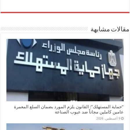
m
nk
es
ha
wi
ce
ail
ed
se
ts
tte
bo
In
ng
A
r
ok
مقالات مشابهة
er
pp
“حماية المستهلك”: القانون يلزم المورد بضمان السلع المعمرة
عامين كاملين مجاناً ضد عيوب الصناعة
9 أغسطس، 2026