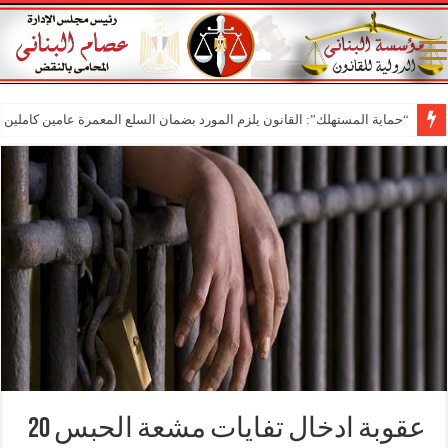
“حماية المستهلك”: القانون يلزم المورد بضمان السلع المعمرة عامين كاملين م
عقوبة ادخال تفايات مشعة الحبس 20