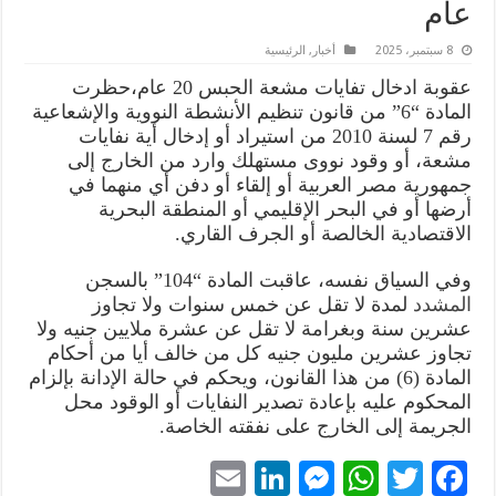
عام
8 سبتمبر، 2025
أخبار
,
الرئيسية
عقوبة ادخال تفايات مشعة الحبس 20 عام،حظرت
المادة “6” من قانون تنظيم الأنشطة النووية والإشعاعية
رقم 7 لسنة 2010 من استيراد أو إدخال أية نفايات
مشعة، أو وقود نووى مستهلك وارد من الخارج إلى
جمهورية مصر العربية أو إلقاء أو دفن أي منهما في
أرضها أو في البحر الإقليمي أو المنطقة البحرية
الاقتصادية الخالصة أو الجرف القاري.
وفي السياق نفسه، عاقبت المادة “104” بالسجن
المشدد
لمدة لا تقل عن خمس سنوات ولا تجاوز
عشرين سنة وبغرامة لا تقل عن عشرة ملايين جنيه ولا
تجاوز عشرين مليون جنيه كل من خالف أيا من أحكام
المادة (6) من هذا القانون، ويحكم في حالة الإدانة بإلزام
المحكوم عليه بإعادة تصدير النفايات أو الوقود محل
الجريمة إلى الخارج على نفقته الخاصة.
E
Li
M
W
T
Fa