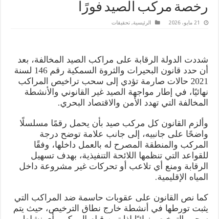
رخصة مركب الصيد فورًا
21 مايو، 2026
الرئيسية
,
تحقيقات
شددت الدولة الرقابة على مراكب الصيد المخالفة، بعد
أن حدد قانون البحيرات والثروة السمكية رقم 146 لسنة
2021 حالات صارمة تؤدي إلى سحب تراخيص المراكب
نهائيًا، في إطار مواجهة الصيد غير القانوني والأنشطة
المخالفة التي تهدد الأمن والاقتصاد البحري.
وألزم القانون كل مركب صيد بأن يحمل رقمًا مسلسلًا
واضحًا على جانبيه، إلى جانب علامة توضح درجة
المركب والمنطقة المصرح له بالعمل داخلها، وفقًا
للقواعد التي تنظمها اللائحة التنفيذية، بهدف تسهيل
الرقابة ومنع أي تلاعب أو تحركات غير مشروعة داخل
المياه الإقليمية.
كما نص القانون على عقوبات حاسمة ضد المراكب التي
يثبت تورطها في أنشطة خارج نطاق الترخيص، حيث يتم
سحب الترخيص نهائيًا إذا تبين قيام المركب بأي نشاط