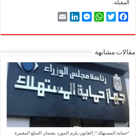
المقبلة.
E
Li
M
W
T
Fa
m
nk
es
ha
wi
ce
ail
ed
se
ts
tte
bo
In
ng
A
r
ok
مقالات مشابهة
er
pp
“حماية المستهلك”: القانون يلزم المورد بضمان السلع المعمرة