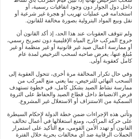
داخل دول الجوار دون وجود اتفاقيات رسمية، أو
استخدامه في عمليات تهريب أو هجرة غير شرعية أو
نقل وبيع المواد البترولية بصورة مخالفة للقانون.
ولم تتوقف العقوبات عند هذا الحد، إذ أكد القانون أن
خروج المركب خارج المياه الإقليمية دون تصريح رسمي،
أو ممارسة أعمال صيد غير قانونية أو غير منظمة أو غير
مُبلغ عنها، يعرض صاحبه لسحب الترخيص لمدة عام
كامل كعقوبة أولى.
وفي حال تكرار المخالفة مرة أخرى، تتحول العقوبة إلى
السحب النهائي للترخيص، بما يعني منع المركب من
ممارسة نشاط الصيد بشكل كامل، في خطوة تستهدف
فرض الانضباط داخل قطاع الصيد والحفاظ على الثروة
السمكية من الاستنزاف أو الاستغلال غير المشروع.
وتأتي هذه الإجراءات ضمن خطة الدولة لإحكام السيطرة
على حركة المراكب، ومنع استغلالها في أعمال تخالف
القانون أو تهدد الأمن القومي، مع التأكيد على استمرار
الحملات الرقابية ضد أي مخالفات بحرية خلال الفترة