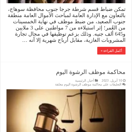
تمكن ضباط قسم شرطة جرجا جنوب محافظة سوهاج،
بالتعاون مع الإدارة العامة لمباحث الأموال العامة منطقة
جنوب الصعيد، من ضبط موظف في نهاية الخمسينات
من العُمر؛ إثر استيلاءه من 7 مواطنين على 3 ملايين
و645 ألف جنيه. وذلك بزعم توظيفها في مجال تجارة
المشروبات الغازية، مقابل أرباح شهرية إلا أنه …
أكمل القراءة »
محاكمة موظف الرشوة اليوم
10 أبريل، 2023
أخبار
,
الرئيسية
التعليقات
على محاكمة موظف الرشوة اليوم مغلقة