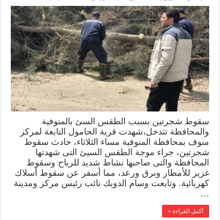
سقوط شجرتين بسبب الطقس السئ بالمنوفية
والمحافظة تتدخل،شهدت قرية الحامول التابعة لمركز
منوف بمحافظة المنوفية مساء الثلاثاء، حادث سقوط
شجرتين، جراء موجة الطقس السيئ التى شهدتها
المحافظة والتى صاحبها نشاط شديد للرياح وسقوط
غزير للأمطار وبرق ورعد، مما أسفر عن سقوط أسلاك
كهربائية. وتابعت وسام الدويك نائب رئيس مركز ومدينة
…
أكمل القراءة »