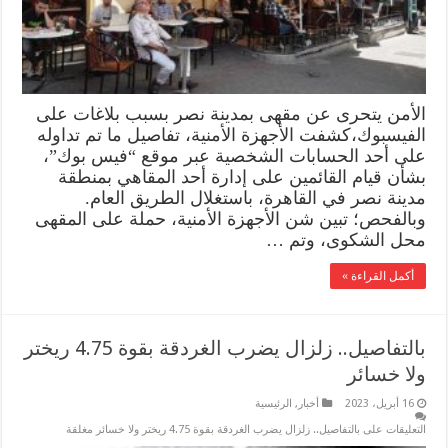
الأمن يتحرى عن مقهى بمدينة نصر بسبب بلاغات على
الفيسبوك،كشفت الأجهزة الأمنية، تفاصيل ما تم تداوله
على أحد الحسابات الشخصية عبر موقع “فيس بوك”،
بشأن قيام القائمين على إدارة أحد المقاهي بمنطقة
مدينة نصر في القاهرة، باستغلال الطريق العام.
وبالفحص؛ تبين شن الأجهزة الأمنية، حملة على المقهى
محل الشكوى، وتم …
أكمل القراءة »
بالتفاصيل.. زلزال يضرب الغردقة بقوة 4.75 ريختر
ولا خسائر
16 أبريل، 2023
أخبار
,
الرئيسية
التعليقات
على بالتفاصيل.. زلزال يضرب الغردقة بقوة 4.75 ريختر ولا خسائر مغلقة