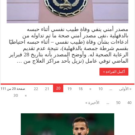
مصدر أمني ينفي وفاة طبيب نفسي أثناء حبسه
بالدقهلية ،نفى مصدر أمني صحة ما تم تداوله من
ادعاءات بشأن وفاة (طبيب نفسي – أثناء حبسه احتياطيًا
بقسم شرطة جمصة بالدقهلية)، نتيجة عدم تقديم
الرعاية الصحية له. وأوضح المصدر بأنه بتاريخ 28 فبراير
الماضي توفي عامل (نزيل بأحد مراكز العلاج من …
أكمل القراءة »
20
« الأولى
...
10
«
18
19
21
22
صفحة 20 من 111
30
»
40
50
...
الأخيرة »