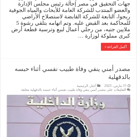
جهات التحقيق في مصر إحالة رئيس مجلس الإدارة
والعضو المنتدب للشركة العامة للأبحاث والمياه الجوفية
ريجوا، التابعة للشركة القابضة لاستصلاح الأراضي
للمحاكمة بعد القبض عليه. وتم اتهامه بتلقي رشوة 5
ملايين جنيه، من رجلي أعمال لبيع وترسية قطعة أرض
كبرى مملوكة لوزارة …
أكمل القراءة »
مصدر أمني ينفي وفاة طبيب نفسي أثناء حبسه
بالدقهلية
31 مارس، 2023
أخبار
,
الرئيسية
التعليقات
على مصدر أمني ينفي وفاة طبيب نفسي أثناء حبسه بالدقهلية مغلقة