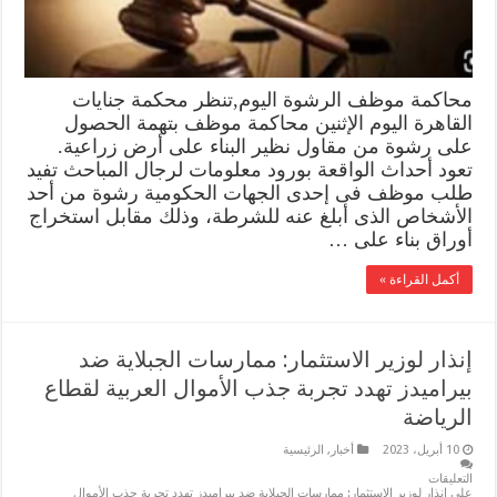
محاكمة موظف الرشوة اليوم,تنظر محكمة جنايات
القاهرة اليوم الإثنين محاكمة موظف بتهمة الحصول
على رشوة من مقاول نظير البناء على أرض زراعية.
تعود أحداث الواقعة بورود معلومات لرجال المباحث تفيد
طلب موظف فى إحدى الجهات الحكومية رشوة من أحد
الأشخاص الذى أبلغ عنه للشرطة، وذلك مقابل استخراج
أوراق بناء على …
أكمل القراءة »
إنذار لوزير الاستثمار: ممارسات الجبلاية ضد
بيراميدز تهدد تجربة جذب الأموال العربية لقطاع
الرياضة
10 أبريل، 2023
أخبار
,
الرئيسية
التعليقات
على إنذار لوزير الاستثمار: ممارسات الجبلاية ضد بيراميدز تهدد تجربة جذب الأموال