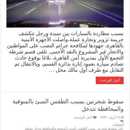
بسبب مطاردة بالسيارات بين سيدة ورجل تنكشف
جريمة تزوير وتجارة عملة،واصلت الأجهزة الأمنية
بالقاهرة، جهودها لمكافحة جرائم النصب على المواطنين
والاتجار غير المشروع بالنقد الأجنبى. تلقى قسم شرطة
التجمع الأول بمديرية أمن القاهرة، بلاغا بوقوع حادث
تصادم سيارة بعمود إنارة بدائرة القسم، وبالانتقال تم
التقابل مع طرف أول مالك محل …
أكمل القراءة »
سقوط شجرتين بسبب الطقس السئ بالمنوفية
والمحافظة تتدخل
12 أبريل، 2023
أخبار
,
الرئيسية
التعليقات
على سقوط شجرتين بسبب الطقس السئ بالمنوفية والمحافظة تتدخل مغلقة