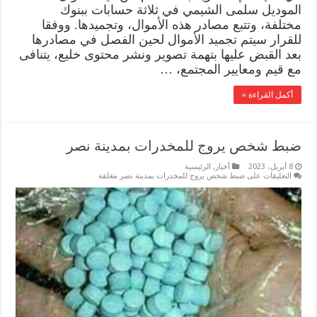
الموديل سلمى الشيمي في ثلاثة حسابات ببنوك
مختلفة، وتتبع مصادر هذه الأموال، وتجميدها. ووفقا
للقرار سيتم تجميد الأموال لحين الفصل في مصادرها
بعد القبض عليها بتهمة تصوير ونشر محتوى خليع، يتنافى
مع قيم ومعايير المجتمع، …
أكمل القراءة »
ضبط شخص يروج للمخدرات بمدينة نصر
8 أبريل، 2023
أخبار
,
الرئيسية
التعليقات
على ضبط شخص يروج للمخدرات بمدينة نصر مغلقة