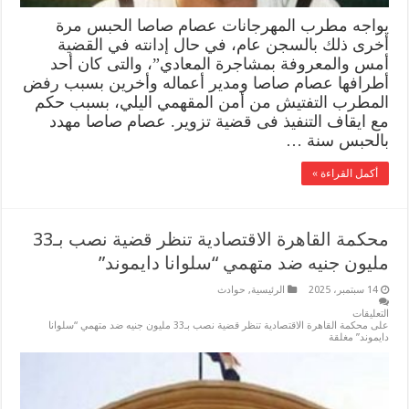
يواجه مطرب المهرجانات عصام صاصا الحبس مرة
أخرى ذلك بالسجن عام، في حال إدانته في القضية
أمس والمعروفة بمشاجرة المعادي”، والتى كان أحد
أطرافها عصام صاصا ومدير أعماله وأخرين بسبب رفض
المطرب التفتيش من أمن المقهمي اليلي، بسبب حكم
مع ايقاف التنفيذ فى قضية تزوير. عصام صاصا مهدد
بالحبس سنة …
أكمل القراءة »
محكمة القاهرة الاقتصادية تنظر قضية نصب بـ33
مليون جنيه ضد متهمي “سلوانا دايموند”
14 سبتمبر، 2025
الرئيسية
,
حوادث
التعليقات
على محكمة القاهرة الاقتصادية تنظر قضية نصب بـ33 مليون جنيه ضد متهمي “سلوانا
دايموند” مغلقة