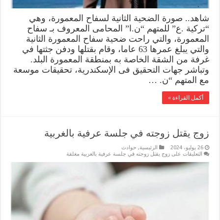
شاهد.. صورة الضحية الثانية لسفاح المعمورة، وهي
“تركية .ع” للمتهم “ن.ا” المحامى المعروف بـ سفاح
المعمورة، والتي راحت ضحية سفاح المعمورة الثانية
والتي يبلغ عمرها 63 عاما، وقام بقتلها ودفن جثتها في
غرفة من الشقة الخاصة به بمنطقة المعمورة البلد.
وتباشر جهات التحقيق فى الإسكندرية، تحقيقات موسعة
مع المتهم “ن. …
أكمل القراءة »
زوج يقتل زوجته في جلسة عرفية بالغربية
26 يوليو، 2024
الرئيسية
,
حوادث
التعليقات
على زوج يقتل زوجته في جلسة عرفية بالغربية مغلقة