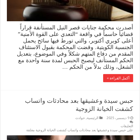
أصدرت محكمة جنايات قصر النيل المستأنفة قراراً
قضائياً حاسماً في واقعة “التعدي على القوة الأمنية”
أعلى كوبري أكتوبر، والتي تورط فيها سائح يحمل
الجنسية الكويتية. وقضت المحكمة بقبول الاستئناف
المقدم من دفاع المتهم شكلاً وفي الموضوع، بتعديل
الحكم المستأنف ليصبح الحبس لمدة سنة واحدة مع
الشغل، وذلك بدلاً من الحكم …
أكمل القراءة »
حبس سيدة وعشيقها بعد محادثات واتساب
كشفت الخيانة الزوجية
9 ديسمبر، 2025
الرئيسية
,
حوادث
التعليقات
على حبس سيدة وعشيقها بعد محادثات واتساب كشفت الخيانة الزوجية مغلقة