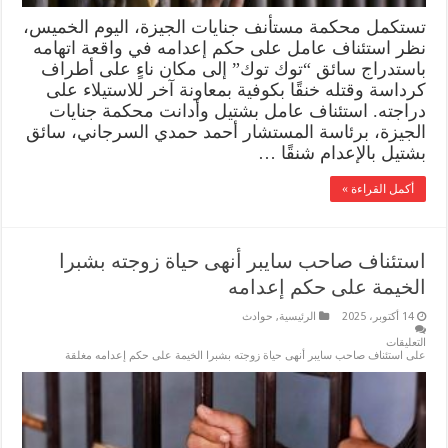
تستكمل محكمة مستأنف جنايات الجيزة، اليوم الخميس،
نظر استئناف عامل على حكم إعدامه في واقعة اتهامه
باستدراج سائق “توك توك” إلى مكان ناءٍ على أطراف
كرداسة وقتله خنقًا بكوفية بمعاونة آخر للاستيلاء على
دراجته. استئناف عامل بشتيل وأدانت محكمة جنايات
الجيزة، برئاسة المستشار أحمد حمدي السرجاني، سائق
بشتيل بالإعدام شنقًا …
أكمل القراءة »
استئناف صاحب سايبر أنهى حياة زوجته بشبرا
الخيمة على حكم إعدامه
14 أكتوبر، 2025
الرئيسية
,
حوادث
التعليقات
على استئناف صاحب سايبر أنهى حياة زوجته بشبرا الخيمة على حكم إعدامه مغلقة