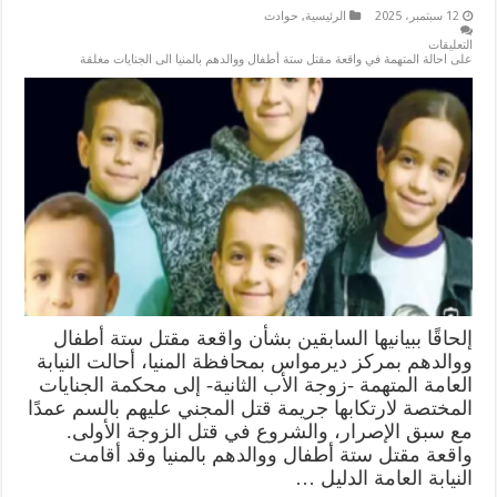
12 سبتمبر، 2025
الرئيسية
,
حوادث
التعليقات
على احالة المتهمة في واقعة مقتل ستة أطفال ووالدهم بالمنيا الى الجنايات مغلقة
إلحاقًا ببيانيها السابقين بشأن واقعة مقتل ستة أطفال
ووالدهم بمركز ديرمواس بمحافظة المنيا، أحالت النيابة
العامة المتهمة -زوجة الأب الثانية- إلى محكمة الجنايات
المختصة لارتكابها جريمة قتل المجني عليهم بالسم عمدًا
مع سبق الإصرار، والشروع في قتل الزوجة الأولى.
واقعة مقتل ستة أطفال ووالدهم بالمنيا وقد أقامت
النيابة العامة الدليل …