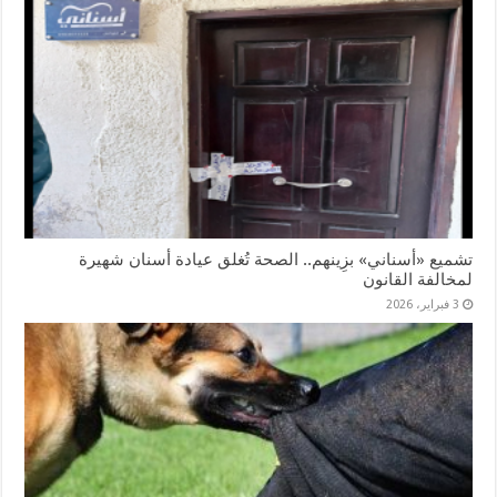
تشميع «أسناني» بزِينهم.. الصحة تُغلق عيادة أسنان شهيرة
لمخالفة القانون
3 فبراير، 2026