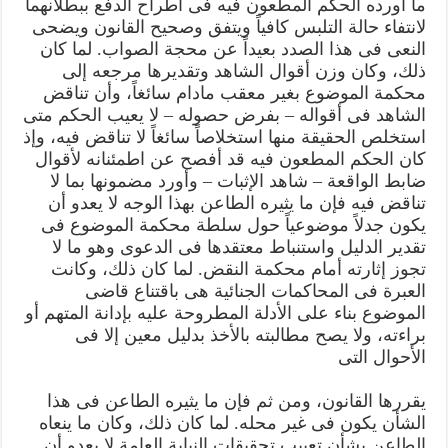
ما أورده الحكم المطعون فيه فى اطراح الدفع ببطلانهما
لانتفاء حالة التلبس كافياً ويتفق وصحيح القانون ويضحى
النعى فى هذا الصدد بعيداً عن محجة الصواب. لما كان
ذلك، وكان وزن أقوال الشاهد وتقديرها مرجعه إلى
محكمة الموضوع بغير معقب مادام سائغاً، وأن تناقض
الشاهد فى أقواله – بفرض حصوله – لا يعيب الحكم متى
استخلص الحقيقة منها استخلاصاً سائغاً لا تناقض فيه، وإذ
كان الحكم المطعون فيه قد أفصح عن اطمئنانه لأقوال
ضابط الواقعة – شاهد الإثبات – وأورد مضمونها بما لا
تناقض فيه فإن ما يثيره الطاعن بهذا الوجه لا يعدو أن
يكون جدلاً موضوعياً حول سلطة محكمة الموضوع فى
تقدير الدليل واستنباط معتقدها فى الدعوى وهو ما لا
تجوز إثارته أمام محكمة النقض. لما كان ذلك، وكانت
العبرة فى المحاكمات الجنائية هى باقتناع قاضى
الموضوع بناء على الأدلة المطروحة عليه بإدانة المتهم أو
براءته، ولا يصح مطالبته بالأخذ بدليل معين إلا فى
الأحوال التى
يقررها القانون، ومن ثم فإن ما يثيره الطاعن فى هذا
الشأن يكون فى غير محله. لما كان ذلك، وكان ما ينعاه
الطاعن بشأن تعييب تحقيقات النيابة العامة لا يعدو أن