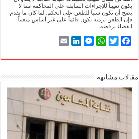
يكون تعييباً للإجراءات السابقة على المحاكمة مما لا
يصح أن تكون سبباً للطعن على الحكم. لما كان ما تقدم،
فإن الطعن برمته يكون قائماً على غير أساس متعيناً
القضاء برفضه.
E
Li
M
W
T
Fa
m
nk
es
ha
wi
ce
ail
ed
se
ts
tte
bo
In
ng
A
r
ok
مقالات مشابهة
er
pp