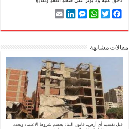
لاحقٌ عليه ولا يُؤثِّرُ على صحةِ العقدِ ونفاذِهِ
E
Li
M
W
T
Fa
m
nk
es
ha
wi
ce
ail
ed
se
ts
tte
bo
In
ng
A
r
ok
مقالات مشابهة
er
pp
قبل تقسيم أي أرض.. قانون البناء يحسم شروط الاعتماد ويحدد