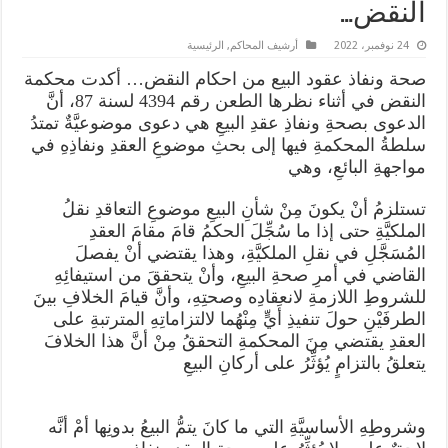
النقض…
24 نوفمبر، 2022
أرشيف المحاكم
,
الرئيسية
صحة ونفاذ عقود البيع من احكام النقض… أكدت محكمة
النقض في أثناء نظرها الطعن رقم 4394 لسنة 87، أنَّ
الدعوى بصحةِ ونفاذِ عقدِ البيعِ هي دعوى موضوعيَّةٌ تمتدُ
سلطةُ المحكمةِ فيها إلى بحثِ موضوعِ العقدِ ونفاذِهِ في
مواجهةِ البائعِ، وهي
تستلزمُ أنْ يكونَ مِنْ شأنِ البيعِ موضوعِ التعاقدِ نقلُ
الملكيَّةِ حتى إذا ما سُجِّلَ الحكمُ قامَ مقامَ العقدِ
المُسَجَّلِ في نقلِ الملكيَّةِ، وهذا يقتضي أنْ يفصلَ
القاضي في أمرِ صحةِ البيعِ، وأنْ يتحققَ من استيفائِهِ
للشروطِ اللازمةِ لانعقادِه وصحتِهِ، وأنَّ قيامَ الخلافِ بينَ
الطرفَيْنِ حولَ تنفيذِ أَيٍّ مِنْهُما لالتزاماتِهِ المترتبةِ على
العقدِ يقتضي مِنَ المحكمةِ التحققُ مِنْ أنَّ هذا الخلافَ
يتعلقُ بالتزامٍ يُؤثِّرُ على أركانِ البيعِ
وشروطِهِ الأساسيَّةِ التي ما كانَ يتمُّ البيعُ بدونِها أمْ أنَّه