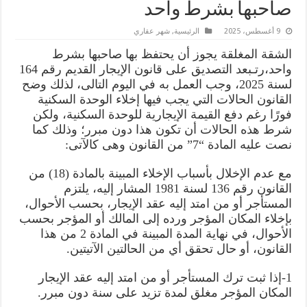
صاحبها بشرط واحد
9 أغسطس، 2025
الرئيسية
,
شهر عقاري
الشقة المغلقة يجوز أن يحتفظ بها صاحبها بشرط
واحد،رتـبعد التصديق على قانون الإيجار القديم رقم 164
لسنة 2025، وجب العمل به في اليوم التالى، لذلك وضح
القانون الحالات التي يجب فيها إخلاء الوحدة السكنية
فورًا رغم دفع القيمة الإيجارية للوحدة السكنية، ولكن
شرط هذه الحالات أن تكون هذا دون مبرر؛ وذلك كما
نصت عليه المادة “7” من القانون وهى كالآتى:
مع عدم الإخلال بأسباب الإخلاء المبينة بالمادة (18) من
القانون رقم 136 لسنة 1981 المشار إليه، يلتزم
المستأجر أو من امتد إليه عقد الإيجار، بحسب الأحوال،
بإخلاء المكان المؤجر ورده إلى المالك أو المؤجر بحسب
الأحوال، في نهاية المدة المبينة في المادة 2 من هذا
القانون، أو حال تحقق أي من الحالتين الآتيتين.
1-إذا ثبت ترك المستأجر أو من امتد إليه عقد الإيجار
المكان المؤجر مغلق لمدة تزيد على سنة دون مبرر.