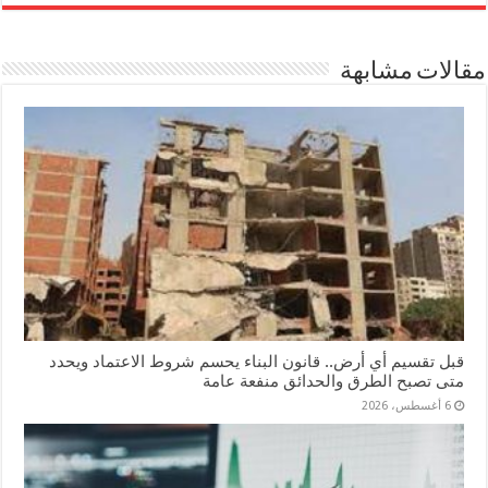
ail
ed
se
ts
tte
bo
In
ng
A
r
ok
مقالات مشابهة
er
pp
قبل تقسيم أي أرض.. قانون البناء يحسم شروط الاعتماد ويحدد
متى تصبح الطرق والحدائق منفعة عامة
6 أغسطس، 2026