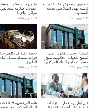
2 مليون جنيه وغرامة.. عقوبات
مليون جنيه وغلق المنشأة
قاسية تهدد المتلاعبين بصحة
عقوبات صارمة لمخالفي 
المستهلك
مراكز البلازما
29 يوليو، 2026
29 يوليو، 2026
استثناء وحيد بالقانون.. متى
لحظة غفلة قد تُكلفك حيات
يُسمح للجهات الحكومية بفتح
قواعد بسيطة تنقذك أثناء 
حسابات خارج البنك المركزي؟
الطريق
26 يوليو، 2026
26 يوليو، 2026
هاية الترخيص.. 9 حا
قبل أول يوم عمل.. التزامات
البنك المركزي حق شطب
قانونية على أصحاب الأعمال