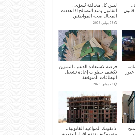
..
ليس كل مخالفة تُسوّى..
قانون
القانون يمنع التصالح إذا هددت
المحال صحة المواطنين
26 يوليو، 2026
ك..
فرصة لاستعادة الدعم.. التموين
عبور
تكشف خطوات إعادة تشغيل
البطاقات المتوقفة
23 يوليو، 2026
لات تمنح
لا تفوتك المواعيد القانونية..
متى وكيف تقدم إقرار الضريبة