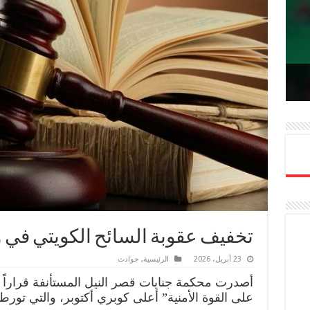
ل
لم
Lin
Ema
Me
تخفيف عقوبة السائح الكويتي في وا
23 أبريل، 2026
الرئيسية
,
حوادث
أصدرت محكمة جنايات قصر النيل المستأنفة قراراً ق
على القوة الأمنية” أعلى كوبري أكتوبر، والتي تورط 