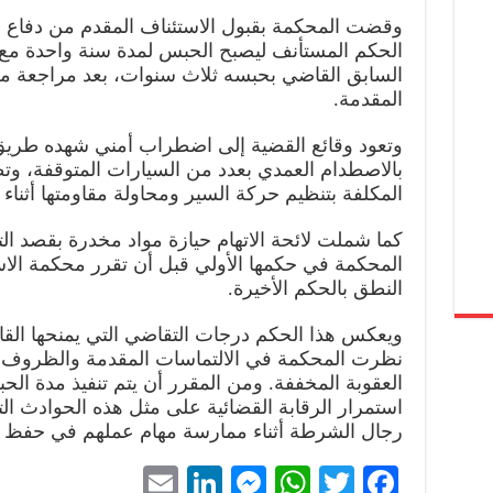
وقضت المحكمة بقبول الاستئناف المقدم من دفاع ال
الحكم المستأنف ليصبح الحبس لمدة سنة واحدة مع 
السابق القاضي بحبسه ثلاث سنوات، بعد مراجعة ملا
المقدمة.
وتعود وقائع القضية إلى اضطراب أمني شهده طريق ك
بالاصطدام العمدي بعدد من السيارات المتوقفة، وتطو
المكلفة بتنظيم حركة السير ومحاولة مقاومتها أثناء ت
كما شملت لائحة الاتهام حيازة مواد مخدرة بقصد ال
المحكمة في حكمها الأولي قبل أن تقرر محكمة الا
النطق بالحكم الأخيرة.
ويعكس هذا الحكم درجات التقاضي التي يمنحها الق
نظرت المحكمة في الالتماسات المقدمة والظروف ال
العقوبة المخففة. ومن المقرر أن يتم تنفيذ مدة الحب
استمرار الرقابة القضائية على مثل هذه الحوادث ال
رجال الشرطة أثناء ممارسة مهام عملهم في حفظ ال
E
Li
M
W
T
Fa