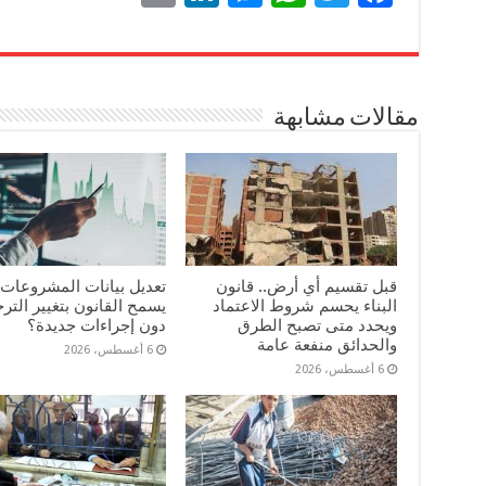
m
nk
es
ha
wi
ce
ail
ed
se
ts
tte
bo
In
ng
A
r
ok
مقالات مشابهة
er
pp
قبل تقسيم أي أرض.. قانون
تعديل بيانات المشروعات.
البناء يحسم شروط الاعتماد
يسمح القانون بتغيير الت
ويحدد متى تصبح الطرق
دون إجراءات جديدة؟
والحدائق منفعة عامة
6 أغسطس، 2026
6 أغسطس، 2026