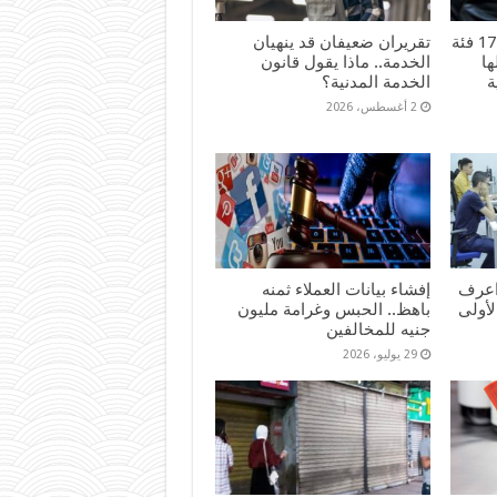
هل أنت من المشمولين؟ 17 فئة
تقريران ضعيفان قد ينهيان
ا
الخدمة.. ماذا يقول قانون
ة
الخدمة المدنية؟
2 أغسطس، 2026
اعرف
إفشاء بيانات العملاء ثمنه
لأولى
باهظ.. الحبس وغرامة مليون
جنيه للمخالفين
29 يوليو، 2026