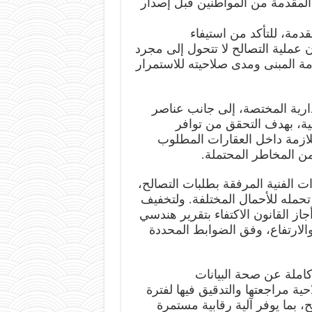
مقدمة من المواطنين قبل إصدار
وتعتمد هذه اللجان على مراجعة شاملة للملفات المقدمة، للتأكد من استيفاء
إجراء إداري، وإنما تخضع لتقييم هندسي يراعي سلامة المبنى ومدى صلاحيته للاستمرار
ويشارك في أعمال الفحص ممثلون عن الجهات الإدارية المختصة، إلى جانب عناصر
فنية من الإدارة العامة للحماية المدنية بوزارة الداخلية، بهدف التحقق من توافر
اشتراطات الوقاية من الحرائق وإجراءات التأمين اللازمة داخل العقارات المطلوب
 من المخاطر المحتملة.
كما تتولى اللجان دراسة التقارير الهندسية والمستندات الفنية المرفقة بطلبات التصالح،
مع التركيز على تقييم الحالة الإنشائية للمبنى ومدى تحمله للأحمال المختلفة. ولتخفيف
الأعباء على المواطنين في بعض الحالات البسيطة، أجاز القانون الاكتفاء بتقرير هندسي
صادر من مهندس معتمد للمباني محدودة المساحة والارتفاع، وفق الضوابط المحددة
وفي المقابل، حمّل القانون مقدم الطلب مسؤولية كاملة عن صحة البيانات
والمستندات المقدمة، مع منح الجهات المختصة صلاحية مراجعتها والتدقيق فيها لفترة
تمتد إلى خمس سنوات من تاريخ صدور قرار التصالح، بما يوفر آلية رقابية مستمرة