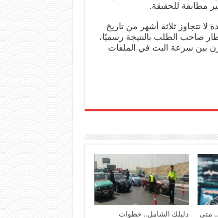
ير مطابقة للحقيقة.
وألزم التشريع اللجان الفنية بحسم الطلبات خلال مدة لا تتجاوز ثلاثة أشهر من تاريخ
استكمال الملف بكافة المستندات المطلوبة، مع إخطار صاحب الطلب بالنتيجة رسميًا،
في خطوة تستهدف تسريع الإجراءات وتحقيق التوازن بين سرعة البت في الملفات
. متى
دليلك الشامل.. خطوات