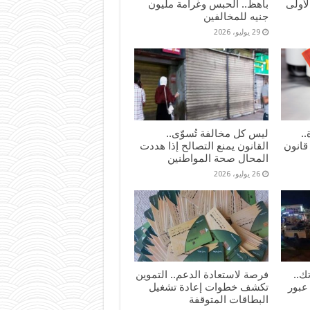
لأولى
باهظ.. الحبس وغرامة مليون
جنيه للمخالفين
29 يوليو، 2026
..
ليس كل مخالفة تُسوّى..
قانون
القانون يمنع التصالح إذا هددت
المحال صحة المواطنين
26 يوليو، 2026
ك..
فرصة لاستعادة الدعم.. التموين
عبور
تكشف خطوات إعادة تشغيل
البطاقات المتوقفة