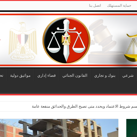
حماية المستهلك
اتصل بنا
شرعي
بنوك و تجاري
القانون الجنائي
قضاء إداري
مواثيق دولية
تح
حسم شروط الاعتماد ويحدد متى تصبح الطرق والحدائق منفعة عامة