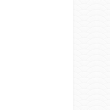
E
Li
M
W
T
Fa
m
nk
es
ha
wi
ce
il
ed
se
ts
tte
bo
In
ng
A
r
ok
er
pp