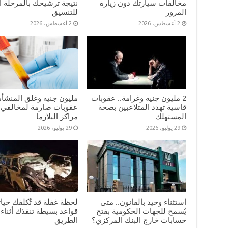
مخالفات سيارتك دون زيارة
نتيجة ترشيحك بالمرحلة ا
المرور
للتنسيق
2 أغسطس، 2026
2 أغسطس، 2026
2 مليون جنيه وغرامة.. عقوبات
مليون جنيه وغلق المنشأة
قاسية تهدد المتلاعبين بصحة
عقوبات صارمة لمخالفي 
المستهلك
مراكز البلازما
29 يوليو، 2026
29 يوليو، 2026
استثناء وحيد بالقانون.. متى
لحظة غفلة قد تُكلفك حيات
يُسمح للجهات الحكومية بفتح
قواعد بسيطة تنقذك أثناء 
حسابات خارج البنك المركزي؟
الطريق