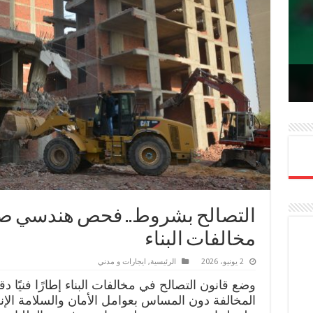
ل
لم
Lin
Ema
Me
التصالح بشروط.. فحص هندسي صار
مخالفات البناء
2 يونيو، 2026
الرئيسية
,
ايجارات و مدني
وضع قانون التصالح في مخالفات البناء إطارًا فنيًا دق
المخالفة دون المساس بعوامل الأمان والسلامة الإنش