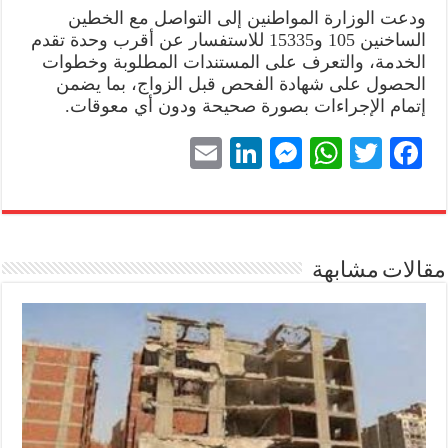
ودعت الوزارة المواطنين إلى التواصل مع الخطين
الساخنين 105 و15335 للاستفسار عن أقرب وحدة تقدم
الخدمة، والتعرف على المستندات المطلوبة وخطوات
الحصول على شهادة الفحص قبل الزواج، بما يضمن
إتمام الإجراءات بصورة صحيحة ودون أي معوقات.
E
Li
M
W
T
Fa
m
nk
es
ha
wi
ce
ail
ed
se
ts
tte
bo
In
ng
A
r
ok
مقالات مشابهة
er
pp