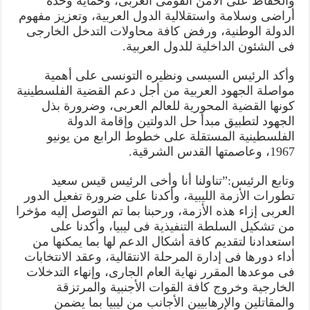
والحفاظ على الأمن القومى العربى، وحماية وحدة
أراضى وسلامة واستقلالية الدول العربية، وتعزيز مفهوم
الدولة الوطنية، ورفض كافة محاولات التدخل الخارجى
فى الشئون الداخلية للدول العربية.
وأكد الرئيس السيسى ونظيره التونسى على أهمية
مواصلة الجهود العربية من أجل دعم القضية الفلسطينية
كونها القضية المحورية للعالم العربى، وضرورة بذل
الجهود لتطبيق مبدأ حل الدولتين وإقامة الدولة
الفلسطينية المستقلة على خطوط الرابع من يونيو
1967، وعاصمتها القدس الشرقية.
وتابع الرئيس:”تناولنا أنا وأخى الرئيس قيس سعید
تطورات الأزمة الليبية، وأكدنا على ضرورة تفعيل الدور
العربى إزاء هذه الأزمة، ورحبنا بما تم التوصل إليه مؤخرا
من تشكيل السلطة التنفيذية فى ليبيا، وأكدنا على
استعدادنا لتقديم كافة أشكال الدعم لها بما يمكنها من
أداء دورها فى إدارة المرحلة الانتقالية، وعقد الانتخابات
فى موعدها المقرر نهاية العام الجارى، وإنهاء التدخلات
الخارجية وخروج كافة القوات الأجنبية والمرتزقة
والمقاتلين والإرهابيين الأجانب من ليبيا بما يضمن