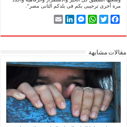
مرة أخرى ترحيبى بكم فى بلدكم الثانى مصر”.
E
Li
M
W
T
Fa
m
nk
es
ha
wi
ce
ail
ed
se
ts
tte
bo
In
ng
A
r
ok
مقالات مشابهة
er
pp