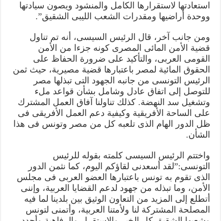
استعادتها لاستقرارها الكامل والمنشود ويصون سيادتها
ووحدة أراضيها ومقدرات الشعب الليبى الشقيق”.
ومن جانب آخر، قال الرئيس السيسى، أنه تم تناول
قضية الأمن المائى المصرى كونه جزءا من الأمن
القومى العربى، والتأكيد على ضرورة الحفاظ على
الحقوق المائية لمصر باعتبارها قضية مصيرية، حيث ثمن
الرئيس التونسى من جانبه الجهود التى تبذلها مصر
للتوصل إلى اتفاق عادل وشامل بشأن قواعد ملء
وتشغيل سد النهضة. كذلك تناولنا آفاق العمل المشترك
على الساحة الأفريقية وكيفية دعم العمل الأفريقى فى
ظل الدور الهام الذى تلعبه كل من مصر وتونس فى هذا
الشأن.
واختتم الرئيس السيسى كلمته بقوله للرئيس
التونسى:”لقد أسعدنى لقاؤكم اليوم، كما نثمن الدور
الذى تقوم به تونس باعتبارها العضو العربى فى مجلس
الأمن، وما تبذله من جهود لدعم القضايا العربية، وإننى
أتطلع إلى المزيد من التعاون الوثيق بين بلدينا لما فيه
المصلحة المشتركة لنا ولأمتنا العربية، وأتمنى لتونس
وشعبها الشقيق كل الخير والاستقرار والرفاهية وأجدد