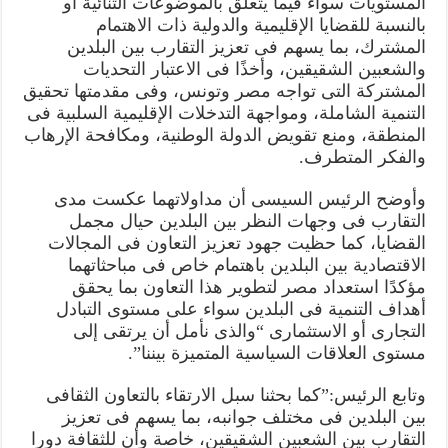
المستويات سواء فيما يتعلق بالموضوعات الثنائية أو
بالنسبة للقضايا الإقليمية والدولية ذات الاهتمام
المشترك، بما يسهم فى تعزيز التقارب بين البلدين
والشعبين الشقيقين، وأخذًا فى الاعتبار التحديات
المشتركة التى تواجه مصر وتونس، وفى مقدمتها تحقيق
التنمية الشاملة، ومواجهة التدخلات الإقليمية السلبية فى
المنطقة، ومنع تقويض الدولة الوطنية، ومكافحة الإرهاب
والفكر المتطرف.
وأوضح الرئيس السيسى أن مداولاتهما عكست مدى
التقارب فى وجهات النظر بين البلدين حيال مجمل
القضايا، كما حظيت جهود تعزيز التعاون فى المجالات
الاقتصادية بين البلدين باهتمام خاص فى مباحثاتهما
مؤكدًا استعداد مصر لتطوير هذا التعاون بما يحقق
أهداف التنمية فى البلدين سواء على مستوى التبادل
التجارى أو الاستثمارى “والذى نأمل أن يرتقى إلى
مستوى العلاقات السياسية المتميزة بيننا”.
وتابع الرئيس:”كما بحثنا سبل الارتقاء بالتعاون الثقافى
بين البلدين فى مختلف جوانبه، بما يسهم فى تعزيز
التقارب بين الشعبين الشقيقين، خاصة وأن للثقافة دورا