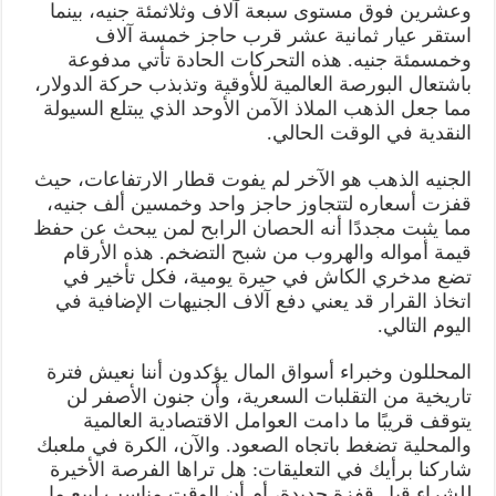
وعشرين فوق مستوى سبعة آلاف وثلاثمئة جنيه، بينما
استقر عيار ثمانية عشر قرب حاجز خمسة آلاف
وخمسمئة جنيه. هذه التحركات الحادة تأتي مدفوعة
باشتعال البورصة العالمية للأوقية وتذبذب حركة الدولار،
مما جعل الذهب الملاذ الآمن الأوحد الذي يبتلع السيولة
النقدية في الوقت الحالي.
الجنيه الذهب هو الآخر لم يفوت قطار الارتفاعات، حيث
قفزت أسعاره لتتجاوز حاجز واحد وخمسين ألف جنيه،
مما يثبت مجددًا أنه الحصان الرابح لمن يبحث عن حفظ
قيمة أمواله والهروب من شبح التضخم. هذه الأرقام
تضع مدخري الكاش في حيرة يومية، فكل تأخير في
اتخاذ القرار قد يعني دفع آلاف الجنيهات الإضافية في
اليوم التالي.
المحللون وخبراء أسواق المال يؤكدون أننا نعيش فترة
تاريخية من التقلبات السعرية، وأن جنون الأصفر لن
يتوقف قريبًا ما دامت العوامل الاقتصادية العالمية
والمحلية تضغط باتجاه الصعود. والآن، الكرة في ملعبك
شاركنا برأيك في التعليقات: هل تراها الفرصة الأخيرة
للشراء قبل قفزة جديدة، أم أن الوقت مناسب لبيع ما