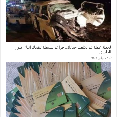
لحظة غفلة قد تُكلفك حياتك.. قواعد بسيطة تنقذك أثناء عبور
الطريق
26 يوليو، 2026