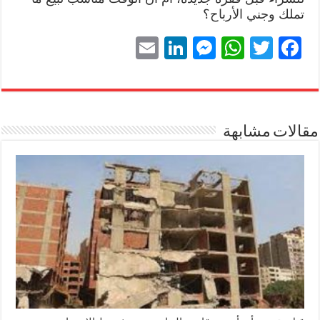
تملك وجني الأرباح؟
E
Li
M
W
T
Fa
m
nk
es
ha
wi
ce
ail
ed
se
ts
tte
bo
In
ng
A
r
ok
مقالات مشابهة
er
pp