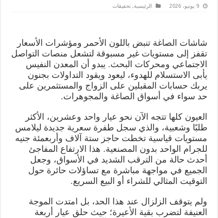
9 يونيو، 2026
الرئيسية
,
تحقيقات
شاشات الصاغة تنبض باللون الأحمر ومؤشرات الأسعار
تقفز إلى مستويات غير مسبوقة لتشعل منصات التواصل
الاجتماعي ومحركات البحث. يبدو أن المعدن النفيس
يأبى الاستسلام للهدوء، ليعود ويقود التداولات بجنون
يربك حسابات المقبلين على الزواج والمستثمرين على
حد سواء في أسواق الصاغة والمجوهرات.
العيون كلها تتجه الآن نحو عيار واحد وعشرين، الأكثر
طلبًا وشعبية، والذي سجل طفرة سعرية جديدة ليلامس
مستويات قياسية تخطت حاجز ستة آلاف وأربعمئة جنيه
للجرام الواحد بدون المصنعية. هذا الارتفاع المفاجئ
أحدث حالة من الترقب الشديد في الأسواق، وجعل
الجميع في مواجهة مباشرة مع تساؤلات حائرة حول
التوقيت المثالي للشراء أو البيع السريع.
ولم يتوقف الزلزال عند هذا الحد، بل امتدت الموجة
العنيفة لتضرب بقية الأعيرة؛ حيث حلق عيار أربعة