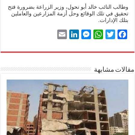
وطالب النائب خالد أبو نحول، وزير الزراعة بضرورة فتح
تحقيق في تلك الوقائع وحل أزمة المزارعين والعاملين
بتلك الإدارات.
E
Li
M
W
T
Fa
m
nk
es
ha
wi
ce
ail
ed
se
ts
tte
bo
In
ng
A
r
ok
مقالات مشابهة
er
pp