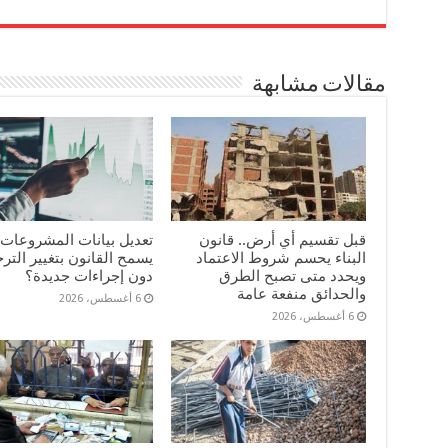
ail
ed
se
ts
tte
bo
In
ng
A
r
ok
مقالات مشابهة
er
pp
قبل تقسيم أي أرض.. قانون
تعديل بيانات المشروعات.
البناء يحسم شروط الاعتماد
يسمح القانون بتغيير الت
ويحدد متى تصبح الطرق
دون إجراءات جديدة؟
والحدائق منفعة عامة
6 أغسطس، 2026
6 أغسطس، 2026