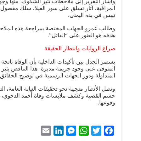
وأشار التقرير إلى ملاحظات تثير الشكوك، منها وج
المراقبة، آثار تسلق على سور الفيلا، سلك مفصو
تيبس في يده اليمنى.
وطالب عمرو الجهات المختصة بمراجعة هذه الملاح
هدفه هو العثور على “القاتل”.
صراع الروايات وانتظار الحقيقة
يستمر الجدل بين تأكيدات الداخلية بأن الوفاة ناتجة
المتوفى على وجود جريمة مدبرة. هذا التناقض يثير 
المتداولة ودور الجهات الرسمية في توضيح الحقائق.
وتظل الأنظار متجهة نحو تحقيقات النيابة العامة، ال
حسم القضية وكشف ملابسات وفاة أحمد الدجوي، ال
وقوعها.
E
Li
M
W
T
Fa
m
nk
es
ha
wi
ce