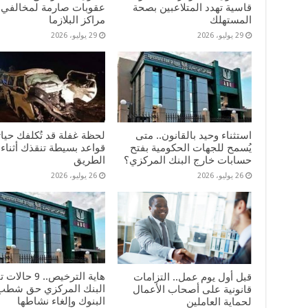
قاسية تهدد المتلاعبين بصحة
عقوبات صارمة لمخالفي 
المستهلك
مراكز البلازما
29 يوليو، 2026
29 يوليو، 2026
استثناء وحيد بالقانون.. متى
لحظة غفلة قد تُكلفك حيات
يُسمح للجهات الحكومية بفتح
قواعد بسيطة تنقذك أثناء 
حسابات خارج البنك المركزي؟
الطريق
26 يوليو، 2026
26 يوليو، 2026
هاية الترخيص.. 9 حا
قبل أول يوم عمل.. التزامات
البنك المركزي حق شطب
قانونية على أصحاب الأعمال
البنوك وإلغاء نشاطها
لحماية العاملين