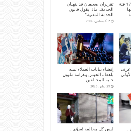
هل أنت من المشمولين؟ 17 فئة
تقريران ضعيفان قد ينهيان
ا
الخدمة.. ماذا يقول قانون
ة
الخدمة المدنية؟
2 أغسطس، 2026
اعرف
إفشاء بيانات العملاء ثمنه
لأولى
باهظ.. الحبس وغرامة مليون
جنيه للمخالفين
29 يوليو، 2026
..
ليس كل مخالفة تُسوّى..