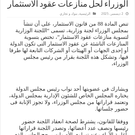
الوزراء لحل منازعات عقود الاستثمار
2 ديسمبر، 2025
الرئيسية
,
بنوك و تجاري
تنص المادة 88 من قانون الاستثمار، على أن تنشأ
بمجلس الوزراء لجنة وزارية، تسمى “اللجنة الوزارية
لتسوية منازعات عقود الاستثمار”، تختص بتسوية
المنازعات الناشئة عن عقود الاستثمار التى تكون الدولة
أو إحدى الجهات أو الهيئات أو الشركات التابعة لها طرفا
فيها، وتشكل هذه اللجنة بقرار من رئيس مجلس
الوزراء،
ويشارك فى عضويتها أحد نواب رئيس مجلس الدولة
يختاره المجلس الخاص للشئون الإدارية بمجلس الدولة،
وتعتمد قراراتها من مجلس الوزراء، ولا تجوز الإنابة فى
حضور جلساتها.
ووفقا للقانون، يشترط لصحة انعقاد اللجنة حضور
رئيسها ونصف عدد أعضائها، وتصدر اللجنة قراراتها
بأغلبية الآراء وعند تساوى الأصوات يرجح الجانب الذى