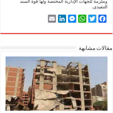
وملزمة للجهات الإدارية المختصة ولها قوة السند
التنفيذى.
E
Li
M
W
T
Fa
m
nk
es
ha
wi
ce
ail
ed
se
ts
tte
bo
In
ng
A
r
ok
مقالات مشابهة
er
pp