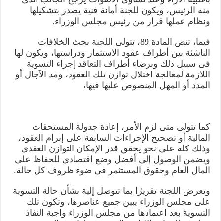
منه الرئيس، ويكون للجنة أمانة فنية يصدر بتشكيلها
ونظام عملها قرار من رئيس مجلس الوزراء.
فيما، تنص المادة 89، تتولى
اللجنة
بحث الخلافات
الناشئة بين أطراف عقود الاستثمار ودراستها، ويكون لها
فى سبيل ذلك وبرضاء أطراف التعاقد إجراء التسوية
اللازمة لمعالجة اختلال توازن تلك العقود، ومد الآجال أو
المدد أو المهل المنصوص عليها فيها،
كما تتولى متى لزم الأمر، إعادة جدولة المستحقات
المالية أو تصحيح الإجراءات السابقة على إبرام العقود،
وذلك كله على نحو يحقق قدر الإمكان التوازن العقدى
ويضمن الوصول إلى أفضل وضع اقتصادى للحفاظ على
المال العام وحقوق المستثمر فى ضوء ظروف كل حالة.
وتعرض اللجنة تقريرًا بما تتوصل إلية بشأن حالة التسوية
على مجلس الوزراء يبين جميع عناصرها، وتكون تلك
التسوية بعد اعتمادها من مجلس الوزراء واجبة النفاذ