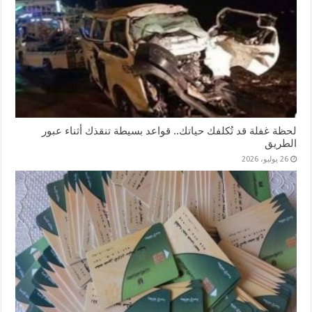
لحظة غفلة قد تُكلفك حياتك.. قواعد بسيطة تنقذك أثناء عبور
الطريق
26 يوليو، 2026